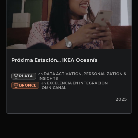
Próxima Estación... IKEA Oceanía
en
DATA ACTIVATION, PERSONALIZATION &
PLATA
INSIGHTS
en
EXCELENCIA EN INTEGRACIÓN
BRONCE
OMNICANAL
2025