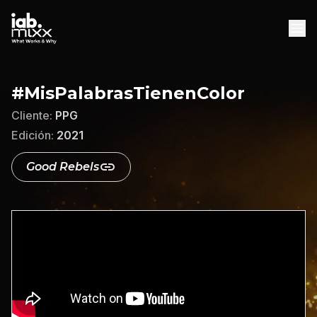
INICIO
#MisPalabrasTienenColor
AGENCIAS
Cliente:
PPG
DESCARGAS
Edición:
2021
DESCARGAR WHITEPAPER
Good Rebels