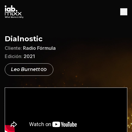
INICIO
Dialnostic
AGENCIAS
Cliente:
Radio Fórmula
DESCARGAS
Edición:
2021
DESCARGAR WHITEPAPER
Leo Burnett