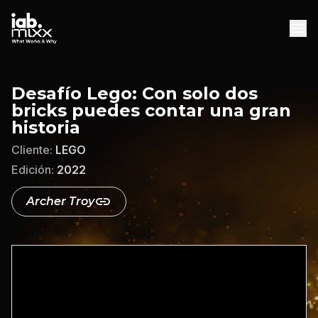
INICIO
Desafío Lego: Con solo dos
bricks puedes contar una gran
AGENCIAS
historia
DESCARGAS
Cliente:
LEGO
DESCARGAR WHITEPAPER
Edición:
2022
Archer Troy