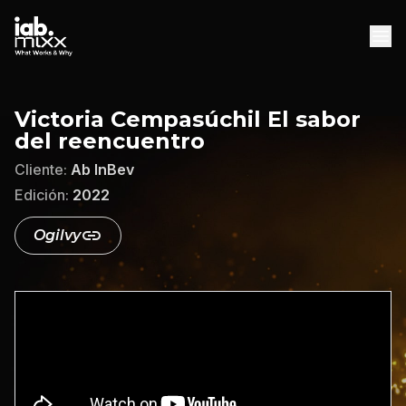
INICIO
Victoria Cempasúchil El sabor
del reencuentro
AGENCIAS
Cliente:
Ab InBev
DESCARGAS
Edición:
2022
DESCARGAR WHITEPAPER
Ogilvy