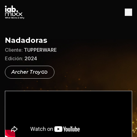
INICIO
Nadadoras
AGENCIAS
Cliente:
TUPPERWARE
DESCARGAS
Edición:
2024
DESCARGAR WHITEPAPER
Archer Troy