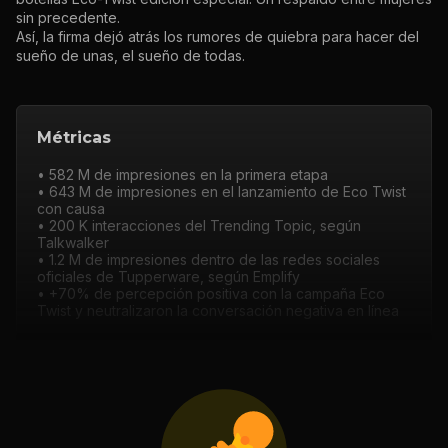
sin precedente.
Así, la firma dejó atrás los rumores de quiebra para hacer del
sueño de unas, el sueño de todas.
Métricas
• 582 M de impresiones en la primera etapa
• 643 M de impresiones en el lanzamiento de Eco Twist
con causa
• 200 K interacciones del Trending Topic, según
Talkwalker
• 1.2 M de impresiones dentro de las redes sociales
oficiales de Tupperware, según Emplify
• +70% de percepción positiva con la campaña Eco
Twist y neutralizaron la conversación negativa en línea